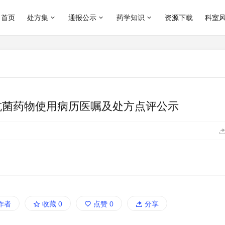
首页
处方集
通报公示
药学知识
资源下载
科室
月抗菌药物使用病历医嘱及处方点评公示
作者
收藏
0
点赞
0
分享