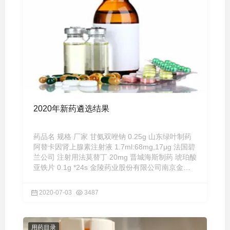
2020年新药遴选结果
药品名 规格 厂家 甘氨双唑钠 0.25g 山东绿叶制药
阿替卡因肾上腺素注射液 1.7ml:68mg,17μg 法国碧
兰公司 注射用法莫替丁 20mg 晋城海斯制药 琥珀酸
亚铁片 0.1g *24s 金陵药业股份有限公司南京金陵
制药厂 阿哌沙 ...
2020-07-03
3487
用药目录