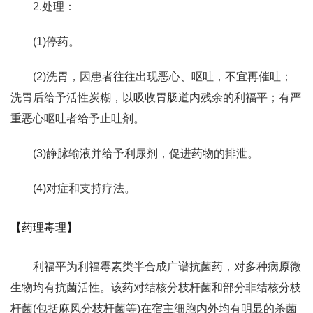
2.处理：
(1)停药。
(2)洗胃，因患者往往出现恶心、呕吐，不宜再催吐；
洗胃后给予活性炭糊，以吸收胃肠道内残余的利福平；有严
重恶心呕吐者给予止吐剂。
(3)静脉输液并给予利尿剂，促进药物的排泄。
(4)对症和支持疗法。
【药理毒理】
利福平为利福霉素类半合成广谱抗菌药，对多种病原微
生物均有抗菌活性。该药对结核分枝杆菌和部分非结核分枝
杆菌(包括麻风分枝杆菌等)在宿主细胞内外均有明显的杀菌