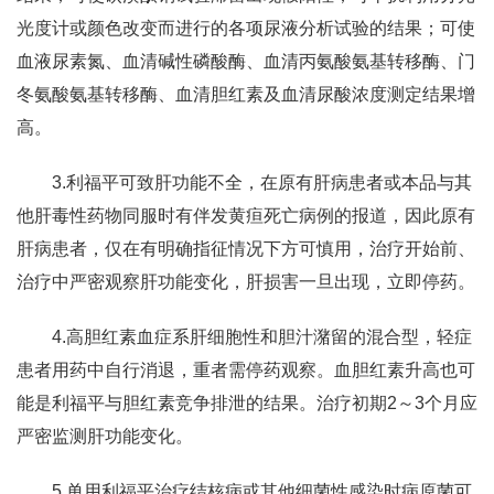
光度计或颜色改变而进行的各项尿液分析试验的结果；可使
血液尿素氮、血清碱性磷酸酶、血清丙氨酸氨基转移酶、门
冬氨酸氨基转移酶、血清胆红素及血清尿酸浓度测定结果增
高。
3.利福平可致肝功能不全，在原有肝病患者或本品与其
他肝毒性药物同服时有伴发黄疸死亡病例的报道，因此原有
肝病患者，仅在有明确指征情况下方可慎用，治疗开始前、
治疗中严密观察肝功能变化，肝损害一旦出现，立即停药。
4.高胆红素血症系肝细胞性和胆汁潴留的混合型，轻症
患者用药中自行消退，重者需停药观察。血胆红素升高也可
能是利福平与胆红素竞争排泄的结果。治疗初期2～3个月应
严密监测肝功能变化。
5.单用利福平治疗结核病或其他细菌性感染时病原菌可