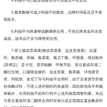
4.利福平与乙硫异烟胺合用可加重其不良反应。
5.氯苯酚嗪可减少利福平的吸收，达峰时间延迟且半衰
期延长。
6.利福平与咪康唑或酮康唑合用，可使后两者血药浓度
减低，故本品不宜与咪唑类合用。
7.肾上腺皮质激素(糖皮质激素、盐皮质激素)、抗凝
药、氨茶碱、茶碱、氯霉素、氯贝丁酯、环胞素、维拉帕米
(异搏定)、妥卡尼、普罗帕酮、甲氧苄啶、香豆素或茚满二
酮衍生物、口服降血糖药、促皮质素、氨苯砜、洋地黄苷
类、丙吡胺、奎尼丁等与利福平合用时，由于后者诱导肝微
粒体酶活性，可使上述药物的药效减弱，因此除地高辛和氨
苯砜外，在用利福平前和疗程中上述药物需调整剂量。本品
与香豆素或茚满二酮类合用时应每日或定期测定凝血酶原时