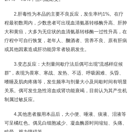
2.肝毒性为本品的主要不良反应，发生率约1%。在疗
程最初数周内，少数患者可出现血清氨基转移酶升高、肝肿
大和黄疸，大多为无症状的血清氨基转移酶一过性升高，在
疗程中可自行恢复，老年人、酗酒者、营养不良、原有肝病
或其他因素造成肝功能异常者较易发生。
3.变态反应：大剂量间歇疗法后偶可出现“流感样症候
群”，表现为畏寒、寒战、发热、不适、呼吸困难、头昏、
嗜睡及肌肉疼痛等，发生频率与剂量大小及间歇时间有明显
关系。偶可发生急性溶血或肾功能衰竭，目前认为其产生机
制属过敏反应。
4.其他患者服用本品后，大小便、唾液、痰液、泪液等
可呈橘红色。偶见白细胞减少、凝血酶原时间缩短、头痛、
眩晕、视力障碍等。