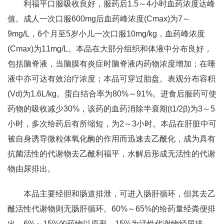
利福平口服吸收良好，服药后1.5～4小时血药浓度达峰
值。成人一次口服600mg后血药峰浓度(Cmax)为7～
9mg/L，6个月至5岁小儿一次口服10mg/kg，血药峰浓度
(Cmax)为11mg/L。本品在大部分组织和体液中分布良好，
包括脑脊液，当脑膜有炎症时脑脊液内药物浓度增加；在唾
液中亦可达有效治疗浓度；本品可穿过胎盘。表观分布容积
(Vd)为1.6L/kg。蛋白结合率为80%～91%。进食后服药可使
药物的吸收减少30%，该药的血药消除半衰期(t1/2β)为3～5
小时，多次给药后有所缩短，为2～3小时。本品在肝脏中可
被自身诱导微粒体氧化酶的作用而迅速去乙酰化，成为具有
抗菌活性的代谢物去乙酰利福平，水解后形成无活性的代谢
物由尿排出。
本品主要经胆和肠道排泄，可进入肠肝循环，但其去乙
酰活性代谢物则无肠肝循环。60%～65%的给药量经粪便排
出，6%～15%的药物以原形、15%为活性代谢物经尿排