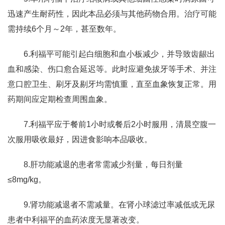
迅速产生耐药性，因此本品必须与其他药物合用。治疗可能
需持续6个月～2年，甚至数年。
6.利福平可能引起白细胞和血小板减少，并导致齿龈出
血和感染、伤口愈合延迟等。此时应避免拔牙等手术、并注
意口腔卫生、刷牙及剔牙均需慎重，直至血象恢复正常。用
药期间应定期检查周围血象。
7.利福平应于餐前1小时或餐后2小时服用，清晨空腹一
次服用吸收最好，因进食影响本品吸收。
8.肝功能减退的患者常需减少剂量，每日剂量
≤8mg/kg。
9.肾功能减退者不需减量。在肾小球滤过率减低或无尿
患者中利福平的血药浓度无显著改变。