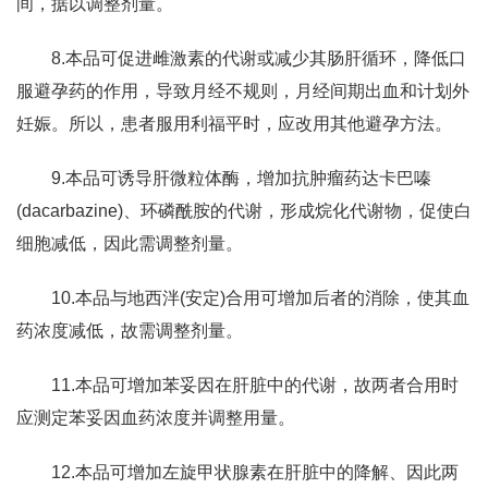
间，据以调整剂量。
8.本品可促进雌激素的代谢或减少其肠肝循环，降低口
服避孕药的作用，导致月经不规则，月经间期出血和计划外
妊娠。所以，患者服用利福平时，应改用其他避孕方法。
9.本品可诱导肝微粒体酶，增加抗肿瘤药达卡巴嗪
(dacarbazine)、环磷酰胺的代谢，形成烷化代谢物，促使白
细胞减低，因此需调整剂量。
10.本品与地西泮(安定)合用可增加后者的消除，使其血
药浓度减低，故需调整剂量。
11.本品可增加苯妥因在肝脏中的代谢，故两者合用时
应测定苯妥因血药浓度并调整用量。
12.本品可增加左旋甲状腺素在肝脏中的降解、因此两