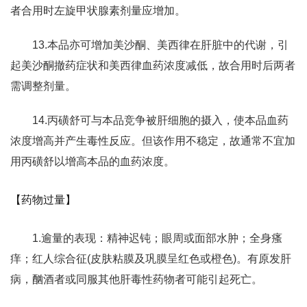
者合用时左旋甲状腺素剂量应增加。
13.本品亦可增加美沙酮、美西律在肝脏中的代谢，引
起美沙酮撤药症状和美西律血药浓度减低，故合用时后两者
需调整剂量。
14.丙磺舒可与本品竞争被肝细胞的摄入，使本品血药
浓度增高并产生毒性反应。但该作用不稳定，故通常不宜加
用丙磺舒以增高本品的血药浓度。
【药物过量】
1.逾量的表现：精神迟钝；眼周或面部水肿；全身瘙
痒；红人综合征(皮肤粘膜及巩膜呈红色或橙色)。有原发肝
病，酗酒者或同服其他肝毒性药物者可能引起死亡。