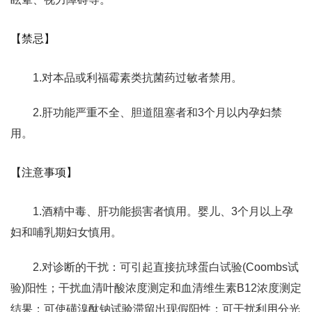
【禁忌】
1.对本品或利福霉素类抗菌药过敏者禁用。
2.肝功能严重不全、胆道阻塞者和3个月以内孕妇禁
用。
【注意事项】
1.酒精中毒、肝功能损害者慎用。婴儿、3个月以上孕
妇和哺乳期妇女慎用。
2.对诊断的干扰：可引起直接抗球蛋白试验(Coombs试
验)阳性；干扰血清叶酸浓度测定和血清维生素B12浓度测定
结果；可使磺溴酞钠试验滞留出现假阳性；可干扰利用分光