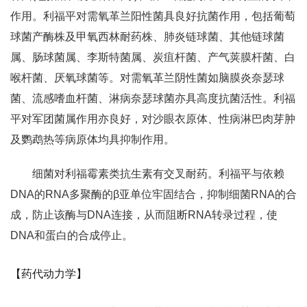
作用。利福平对需氧革兰阳性菌具良好抗菌作用，包括葡萄
球菌产酶株及甲氧西林耐药株、肺炎链球菌、其他链球菌
属、肠球菌属、李斯特菌属、炭疽杆菌、产气荚膜杆菌、白
喉杆菌、厌氧球菌等。对需氧革兰阴性菌如脑膜炎奈瑟球
菌、流感嗜血杆菌、淋病奈瑟球菌亦具高度抗菌活性。利福
平对军团菌属作用亦良好，对沙眼衣原体、性病淋巴肉芽肿
及鹦鹉热等病原体均具抑制作用。
细菌对利福霉素类抗生素有交叉耐药。利福平与依赖
DNA的RNA多聚酶的β亚单位牢固结合，抑制细菌RNA的合
成，防止该酶与DNA连接，从而阻断RNA转录过程，使
DNA和蛋白的合成停止。
【药代动力学】