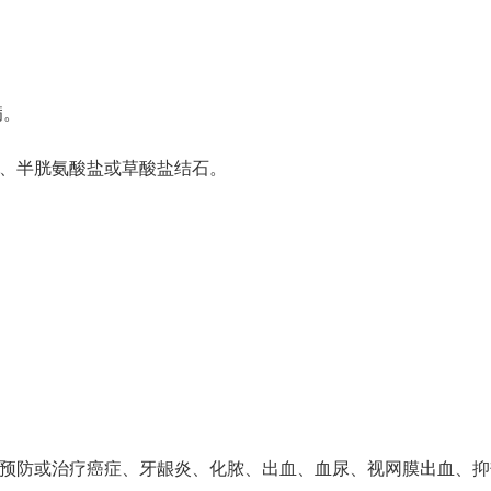
病。
盐、半胱氨酸盐或草酸盐结石。
：预防或治疗癌症、牙龈炎、化脓、出血、血尿、视网膜出血、抑