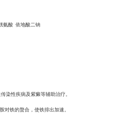
胱氨酸 依地酸二钠
性传染性疾病及紫癜等辅助治疗。
铁胺对铁的螯合，使铁排出加速。