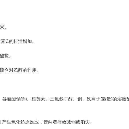
效果。
生素C的排泄增加。
草酸盐。
双硫仑对乙醇的作用。
、谷氨酸钠等)、核黄素、三氯叔丁醇、铜、铁离子(微量)的溶液
，可产生氧化还原反应，使两者疗效减弱或消失。