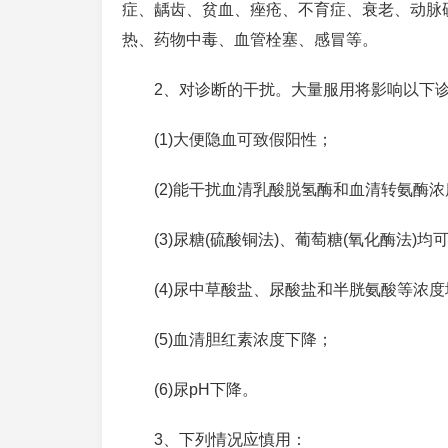
症、龋齿、贫血、痤疮、不育症、衰老、动脉
热、药物中毒、血管栓塞、感冒等。
2、对诊断的干扰。大量服用将影响以下
(1)大便隐血可致假阳性；
(2)能干扰血清乳酸脱氢酶和血清转氨酶
(3)尿糖(硫酸铜法)、葡萄糖(氧化酶法)
(4)尿中草酸盐、尿酸盐和半胱氨酸等浓
(5)血清胆红素浓度下降；
(6)尿pH下降。
3、下列情况应慎用：