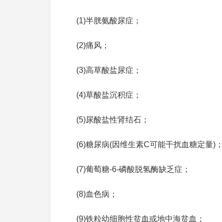
(1)半胱氨酸尿症；
(2)痛风；
(3)高草酸盐尿症；
(4)草酸盐沉积症；
(5)尿酸盐性肾结石；
(6)糖尿病(因维生素C可能干扰血糖定量)
(7)葡萄糖-6-磷酸脱氢酶缺乏症；
(8)血色病；
(9)铁粒幼细胞性贫血或地中海贫血；