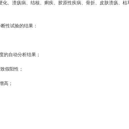
硬化、溃疡病、结核、痢疾、胶原性疾病、骨折、皮肤溃疡、枯
诊断性试验的结果：
浓度的自动分析结果；
均可致假阳性；
度增高；