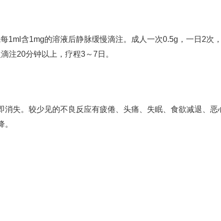
1ml含1mg的溶液后静脉缓慢滴注。成人一次0.5g，一日2次
次滴注20分钟以上，疗程3～7日。
即消失。较少见的不良反应有疲倦、头痛、失眠、食欲减退、恶
降。