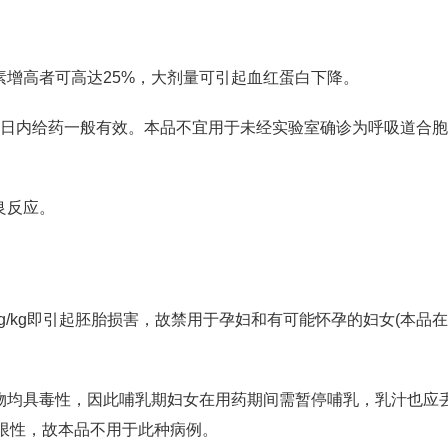
素增高者可高达25%，大剂量可引起血红蛋白下降。
初3日内给药一般有效。本品不宜用于未经实验室确诊为呼吸道合
良反应。
g/kg即引起胚胎损害，故禁用于孕妇和有可能怀孕的妇女(本品
。
动物均具毒性，因此哺乳期妇女在用药期间需暂停哺乳，乳汁也应
限性，故本品不用于此种病例。