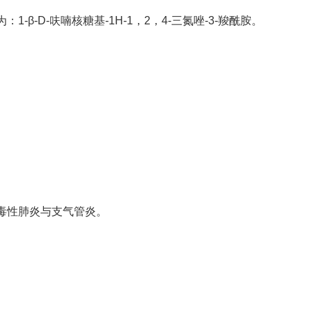
β-D-呋喃核糖基-1H-1，2，4-三氮唑-3-羧酰胺。
毒性肺炎与支气管炎。