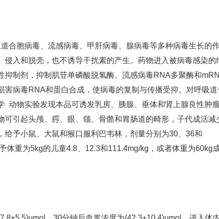
吸道合胞病毒、流感病毒、甲肝病毒、腺病毒等多种病毒生长的
、侵入和脱壳，也不诱导干扰素的产生。药物进入被病毒感染的
抑制剂，抑制肌苷单磷酸脱氢酶、流感病毒RNA多聚酶和mRN
损害病毒RNA和蛋白合成，使病毒的复制与传播受抑。对呼吸道
学 动物实验发现本品可诱发乳房、胰腺、垂体和肾上腺良性肿
物可引起头颅、腭、眼、颌、骨骼和胃肠道的畸形，子代成活减
给予小鼠、大鼠和猴口服利巴韦林，剂量分别为30、36和
重为5kg的儿童4.8、12.3和111.4mg/kg，或者体重为60kg
±5.5)μmol，30分钟后血浆浓度为(42.3±10.4)μmol。进入体