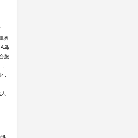
作
细胞
A鸟
合胞
瘤，
少，
成人
内迅