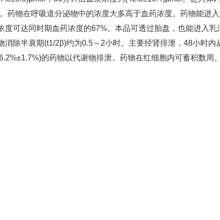
障。药物在呼吸道分泌物中的浓度大多高于血药浓度。药物能进入
浓度可达同时期血药浓度的67%。本品可透过胎盘，也能进入乳
半衰期(t1/2β)约为0.5～2小时。主要经肾排泄，48小时内
，(6.2%±1.7%)的药物以代谢物排泄。药物在红细胞内可蓄积数周