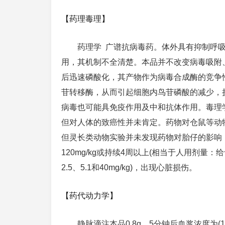
【药理毒理】
药理学 广谱抗病毒药。体外具有抑制呼
用，其机制不全清楚。本品并不改变病毒吸附
后迅速磷酸化，其产物作为病毒合成酶的竞争性
苷转移酶，从而引起细胞内鸟苷磷酸的减少，
病毒也可能具免疫作用及中和抗体作用。毒理
但对人体的致癌性并未肯定。药物对仓鼠等动
但灵长类动物实验并未发现药物对胎仔的影响，
120mg/kg或持续4周以上(相当于人用剂量：给予体
2.5、5.1和40mg/kg)，出现心脏损伤。
【药代动力学】
静脉滴注本品0.8g，5分钟后血浆浓度为(17.8