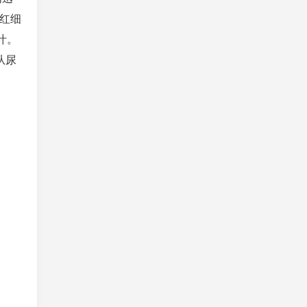
红细
汁。
从尿
。