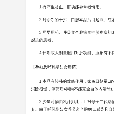
1.有严重贫血、肝功能异常者慎用。
2.对诊断的干扰：口服本品后引起血胆红
3.尽早用药。呼吸道合胞病毒性肺炎病
感染的患者。
4.长期或大剂量服用对肝功能、血象有不
【孕妇及哺乳期妇女用药】
1.本品有较强的致畸作用，家兔日剂量1m
消除很慢，停药后4周尚不能完全自体内清除)
2.少量药物由乳汁排泄，且对母子二代
弃。由于哺乳期妇女呼吸道合胞病毒感染具自