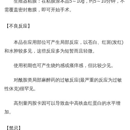
生殖器粘膜：在粘膜涂本品5～10g，约5～10分钟，不
需覆盖密封敷膜，即可开始手术。
【不良反应】
本品在应用部位可产生局部反应，以苍白、红斑(发红)
和水肿较多见，这些反应多为短暂而且轻微。
使用初期也可产生烧灼感或瘙痒感，但比较少见。
对酰胺类局部麻醉药的过敏反应(最严重的反应为过敏
性休克)很罕见。
高剂量丙胺卡因可以导致血中高铁血红蛋白的水平增
加。
【禁忌】