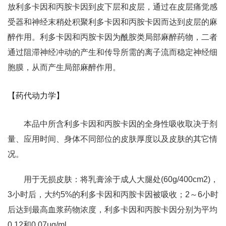
放利多卡因和丙胺卡因到皮下层和皮层，通过在皮层痛觉感
受器和神经末稍处积聚利多卡因和丙胺卡因而达到皮层的麻
醉作用。利多卡因和丙胺卡因为酰胺类局部麻醉药物，二者
通过阻滞神经冲动的产生和传导所需的离子流而稳定神经细
胞膜，从而产生局部麻醉作用。
【药代动力学】
本品中所含利多卡因和丙胺卡因的全身性吸收取决于剂
量、应用时间、身体不同部位的皮肤厚度以及皮肤的其它情
况。
用于无损皮肤：将乳膏涂于成人大腿处(60g/400cm2)，
3小时后，大约5%的利多卡因和丙胺卡因被吸收；2～6小时
后达到最高血浆药物浓度，利多卡因和丙胺卡因分别为平均
0.12和0.07μg/ml。