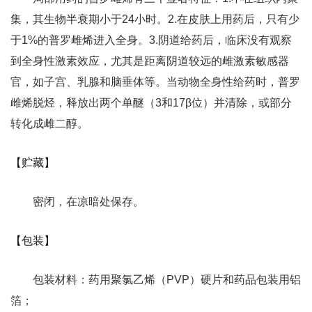
集，其生物半衰期小于24小时。2.在皮肤上用药后，只有少
于1%的普罗雌烯进入全身。3.阴道给药后，临床没有观察
到全身性激素效应，尤其是距离阴道较远的雌激素敏感器
官，如子宫、乳腺和脑垂体等。当动物全身性给药时，普罗
雌烯脱烃，释放出两个单醚（3和17β位）并清除，或部分
转化成雌二醇。
【贮藏】
密闭，在凉暗处保存。
【包装】
包装材料：药用聚氯乙烯（PVP）硬片和药品包装用铝
箔；