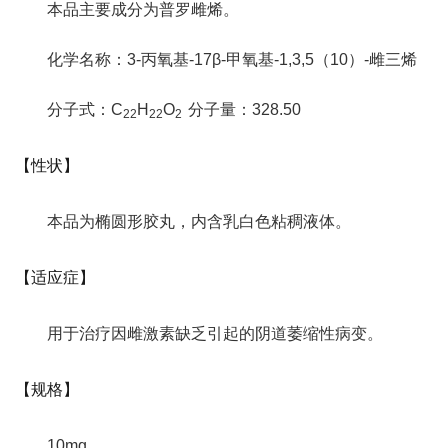
本品主要成分为普罗雌烯。
化学名称：3-丙氧基-17β-甲氧基-1,3,5（10）-雌三烯
分子式：C
H
O
分子量：328.50
22
22
2
【性状】
本品为椭圆形胶丸，内含乳白色粘稠液体。
【适应症】
用于治疗因雌激素缺乏引起的阴道萎缩性病变。
【规格】
10mg