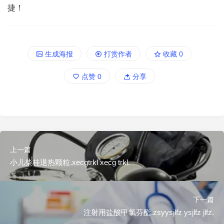
捷！
生成海报
打赏作者
收藏
0
点赞
0
分享
上一篇
小儿柴桂退热颗粒.xecgtrkl xecg trkl.
下一篇
注射用盐酸甲氯芬酯.zsyysjlfz ysjlfz jlfz.