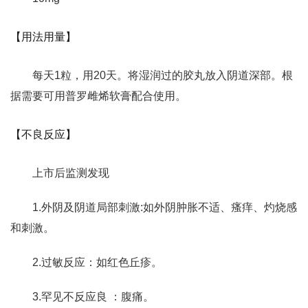
【用法用量】
每天1粒，用20天。将湿润过的胶丸放入阴道深部。根
据需要可用普罗雌烯软膏配合使用。
【不良反应】
上市后监测发现
1.外阴及阴道局部刺激:如外阴肿胀不适、瘙痒、灼烧感
和刺激。
2.过敏反应：如红色丘疹。
3.罕见不反应良 ：腹痛。