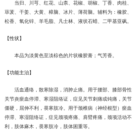
当归、川芎、红花、山柰、花椒、胡椒、丁香、肉桂、
荜茇、干姜、大黄、樟脑、冰片、薄荷脑。辅料为：橡胶、
松香、氧化锌、羊毛脂、凡士林、液状石蜡、二甲基亚砜。
【性状】
本品为淡黄色至淡棕色的片状橡胶膏；气芳香。
【功能主治】
活血通络，散寒除湿，消肿止痛。用于腰部、膝部骨性
关节炎瘀血停滞、寒湿阻络证，症见关节刺痛或钝痛，关节
僵硬，屈伸不利，畏寒肢冷。用于颈椎病（神经根型）瘀血
停滞、寒湿阻络证，症见颈项疼痛、肩臂疼痛，颈项活动不
利，肢体麻木，畏寒肢冷，肢体困重等。