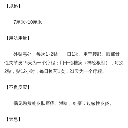
【规格】
7厘米×10厘米
【用法用量】
外贴患处，每次1~2贴，一日1次。用于腰部、膝部骨
性关节炎15天为一个疗程；用于颈椎病（神经根型），每次
2贴，贴12小时，每日换药1次，21天为一个疗程。
【不良反应】
偶见贴敷处皮肤瘙痒、潮红、红疹，过敏性皮炎。
【禁忌】