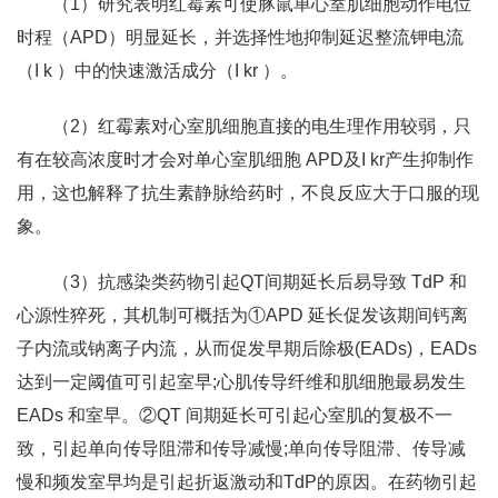
（1）研究表明红霉素可使豚鼠单心室肌细胞动作电位
时程（APD）明显延长，并选择性地抑制延迟整流钾电流
（I k ）中的快速激活成分（I kr ）。
（2）红霉素对心室肌细胞直接的电生理作用较弱，只
有在较高浓度时才会对单心室肌细胞 APD及I kr产生抑制作
用，这也解释了抗生素静脉给药时，不良反应大于口服的现
象。
（3）抗感染类药物引起QT间期延长后易导致 TdP 和
心源性猝死，其机制可概括为①APD 延长促发该期间钙离
子内流或钠离子内流，从而促发早期后除极(EADs)，EADs
达到一定阈值可引起室早;心肌传导纤维和肌细胞最易发生
EADs 和室早。②QT 间期延长可引起心室肌的复极不一
致，引起单向传导阻滞和传导减慢;单向传导阻滞、传导减
慢和频发室早均是引起折返激动和TdP的原因。在药物引起