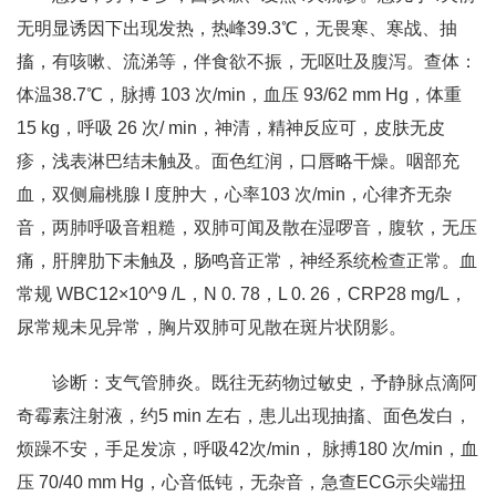
无明显诱因下出现发热，热峰39.3℃，无畏寒、寒战、抽
搐，有咳嗽、流涕等，伴食欲不振，无呕吐及腹泻。查体：
体温38.7℃，脉搏 103 次/min，血压 93/62 mm Hg，体重
15 kg，呼吸 26 次/ min，神清，精神反应可，皮肤无皮
疹，浅表淋巴结未触及。面色红润，口唇略干燥。咽部充
血，双侧扁桃腺 I 度肿大，心率103 次/min，心律齐无杂
音，两肺呼吸音粗糙，双肺可闻及散在湿啰音，腹软，无压
痛，肝脾肋下未触及，肠鸣音正常，神经系统检查正常。血
常规 WBC12×10^9 /L，N 0. 78，L 0. 26，CRP28 mg/L，
尿常规未见异常，胸片双肺可见散在斑片状阴影。
诊断：支气管肺炎。既往无药物过敏史，予静脉点滴阿
奇霉素注射液，约5 min 左右，患儿出现抽搐、面色发白，
烦躁不安，手足发凉，呼吸42次/min， 脉搏180 次/min，血
压 70/40 mm Hg，心音低钝，无杂音，急查ECG示尖端扭