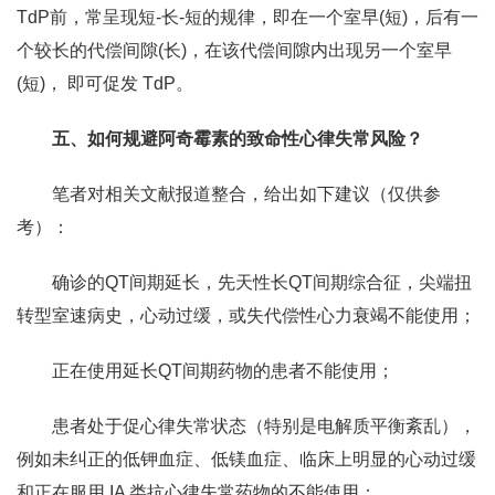
TdP前，常呈现短-长-短的规律，即在一个室早(短)，后有一
个较长的代偿间隙(长)，在该代偿间隙内出现另一个室早
(短)， 即可促发 TdP。
五、如何规避阿奇霉素的致命性心律失常风险？
笔者对相关文献报道整合，给出如下建议（仅供参
考）：
确诊的QT间期延长，先天性长QT间期综合征，尖端扭
转型室速病史，心动过缓，或失代偿性心力衰竭不能使用；
正在使用延长QT间期药物的患者不能使用；
患者处于促心律失常状态（特别是电解质平衡紊乱），
例如未纠正的低钾血症、低镁血症、临床上明显的心动过缓
和正在服用 IA 类抗心律失常药物的不能使用；